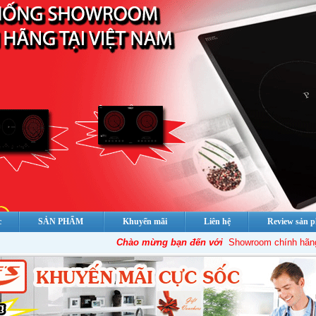
c
SẢN PHẨM
Khuyến mãi
Liên hệ
Review sản 
Chào mừng bạn đến với
Showroom chính hãng của C