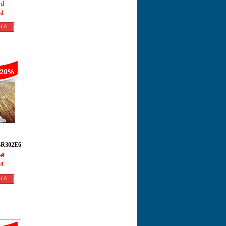
 đ
 đ
tiết
-20%
-R302E6
 đ
 đ
tiết