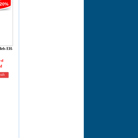
-20%
Hefs EH-
 đ
 đ
tiết