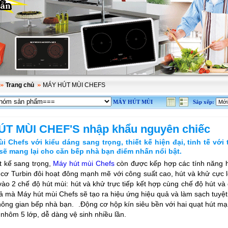
Trang chủ
MÁY HÚT MÙI CHEFS
MÁY HÚT MÙI
Sắp xếp:
T MÙI CHEF'S nhập khẩu nguyên chiếc
i Chefs với kiểu dáng sang trọng, thiết kế hiện đại, tinh tế với 
sẽ mang lại cho căn bếp nhà bạn điểm nhấn nổi bật.
t kế sang trọng,
Máy hút mùi Chefs
còn được kếp hợp các tính năng h
cơ Turbin đôi hoạt đông mạnh mẽ với công suất cao, hút và khử cực 
vào 2 chế độ hút mùi: hút và khử trực tiếp kết hợp cùng chế độ hút và
ả mà Máy hút mùi Chefs sẽ tạo ra hiệu ứng hiệu quả và làm sạch tuyệt
hông gian bếp nhà bạn. .Động cơ hộp kín siêu bền với hai quạt hút mạ 
hôm 5 lớp, dễ dàng vệ sinh nhiều lần.