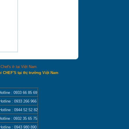
hef's ở tại Việt Nam.
ùi
CHEF'S tại thị trường Việt Nam
Hotline :
0933 66 85 69
otline :
0933 266 966
otline :
0944 52 52 82
Hotline :
0932 35 65 75
otline :
0943 980 890