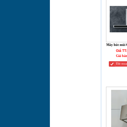
Bếp điện từ CHEF'S
EH-MIX2000A
Máy hút mùi
CHEFS EH-R403E7
Bếp điện từ CHEF'S
EH-MIX544
Máy hút mùi
Bếp điện đơn
Giá TT:
CHEF'S EH-HL22A
Giá bá
Đăt mua
Bếp điện đơn
CHEF'S EH-HL22A
Bếp hồng ngoại đơn
Chefs EH-HL201
Bếp điện từ CHEFS
EH-MIX545