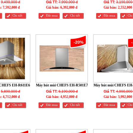
9,490,000 đ
Giá TT:
7,990,000 đ
Giá TT:
3,190,000
n:
7,592,000 đ
Giá bán:
6,392,000 đ
Giá bán:
2,552,000
Chi tiết
Đăt mua
Chi tiết
Đăt mua
Chi 
-20%
 CHEFS EH-R611E6
Máy hút mùi CHEFS EH-R501E7
Máy hút mùi CHEFS EH
5,890,000 đ
Giá TT:
6,190,000 đ
Giá TT:
4,990,000
n:
4,712,000 đ
Giá bán:
4,952,000 đ
Giá bán:
3,992,000
Chi tiết
Đăt mua
Chi tiết
Đăt mua
Chi 