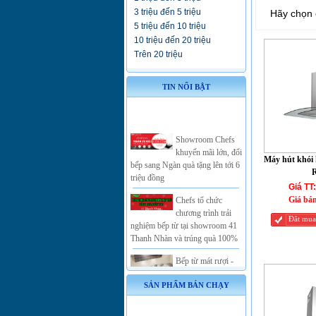
3 triệu đến 5 triệu
Hãy chọn 
5 triệu đến 10 triệu
10 triệu đến 20 triệu
Trên 20 triệu
TIN NỔI BẬT
Showroom Chefs
khuyến mãi lớn, đổi
bếp sang Ngàn quà tặng lên tới 6
Máy hút khói
triệu đồng
Chefs tổ chức
Giá TT:
chương trình trải
Giá bá
nghiệm bếp từ tại showroom 41
Đăt mua
Thanh Nhàn và trúng quà 100%
Bếp từ mát rượi -
Giải nhiệt mùa hè
Khi mua bếp từ
SẢN PHẨM BÁN CHẠY
Chefs sử dụng công
nghệ Inverter nhận ngay quà