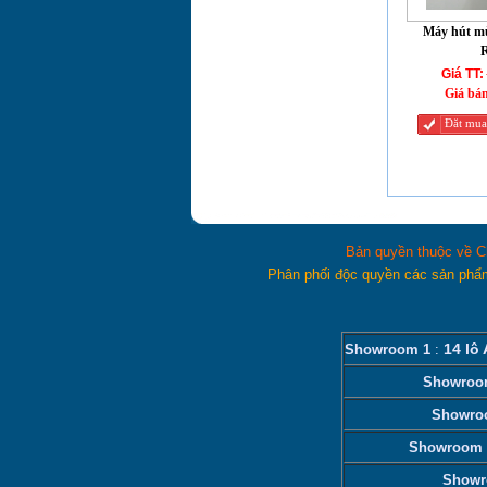
Máy hút mù
Bếp từ CHEFS EH-
DIH366
Giá TT:
Giá bá
Đăt mua
Bản quyền thuộc về C
Phân phối độc quyền các sản phẩ
14 lô
Showroom 1
:
Showroo
Showro
Showroom 
Showr