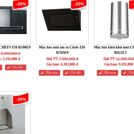
-20%
-20%
 CHEFS EH-R106E9
Máy hút mùi âm tủ Chefs EH-
Máy hút khói khử mùi C
R705E9
R822E3
6,490,000 đ
n:
5,192,000 đ
Giá TT:
7,990,000 đ
Giá TT:
11,490,000
Giá bán:
6,392,000 đ
Giá bán:
9,192,000
Chi tiết
Đăt mua
Chi tiết
Đăt mua
Chi 
-20%