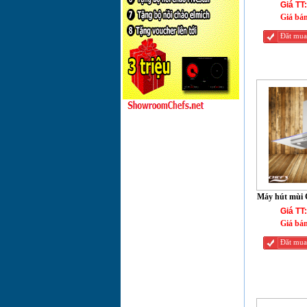
Giá TT:
Giá bá
Bếp từ đôi CHEFS
EH-DIH2000A
Đăt mua
Bếp từ ba CHEF'S
EH-IH545
Bếp từ ba CHEF'S
EH-IH54A
BẾP TỪ BA
CHEFS EH-IH544
Bếp từ đôi CHEF'S
Máy hút mùi
EH-DIH311
Giá TT:
Giá bá
Bếp điện đôi
CHEF'S EH-
Đăt mua
DHL2000A
Bếp điện từ CHEF'S
EH-MIX311