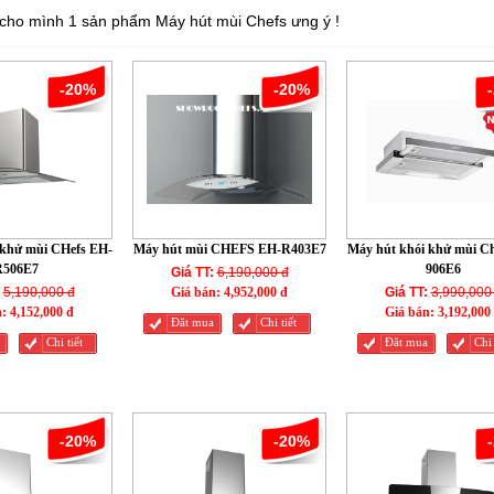
cho mình 1 sản phẩm Máy hút mùi Chefs ưng ý !
-20%
-20%
 khử mùi CHefs EH-
Máy hút mùi CHEFS EH-R403E7
Máy hút khói khử mùi C
R506E7
906E6
Giá TT:
6,190,000 đ
5,190,000 đ
Giá bán:
4,952,000 đ
Giá TT:
3,990,000
n:
4,152,000 đ
Giá bán:
3,192,000
Đăt mua
Chi tiết
Chi tiết
Đăt mua
Chi 
-20%
-20%