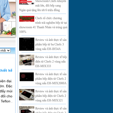
Showroom Chefs khuyến
mãi lớn, đổi bếp sang
Ngàn quà tặng lên tới 6 triệu đồng
Chefs tổ chức chương
trình trải nghiệm bếp từ tại
showroom 41 Thanh Nhàn và trúng quà
100%
Review và ảnh thực tế sản
phẩm bếp từ ba Chefs 3
vùng nấu EH-IH54A
Review và ảnh thực tế bếp
điện từ Chefs 2 vùng nấu
EH-MIX333
thiết kế
Review và ảnh thực tế sản
phẩm bếp điện từ Chefs 2
iện đại.
vùng nấu EH-MIX2000A
lớn. Đặc
 đẩy mùi
Review và ảnh thực tế sản
 đối cho
phẩm bếp điện từ Chefs 2
vùng nấu EH-MIX321
Teflon .
Review và ảnh thực tế sản