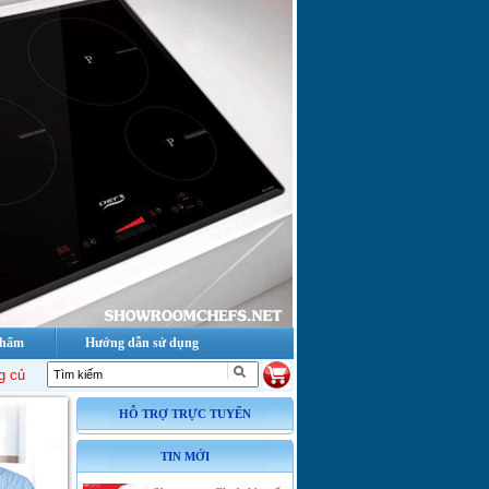
phẩm
Hướng dẫn sử dụng
hef's tại Việt Nam
!
Danh sách đại lý Bếp từ, bếp điện từ, bếp hồng ngoại, 
HỖ TRỢ TRỰC TUYẾN
TIN MỚI