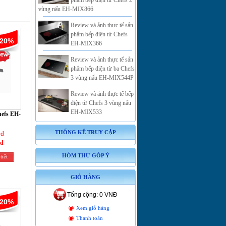
phẩm bếp điện từ Chefs 2
vùng nấu EH-MIX866
Review và ảnh thực tế sản
phẩm bếp điện từ Chefs
-20%
EH-MIX366
Review và ảnh thực tế sản
phẩm bếp điện từ ba Chefs
3 vùng nấu EH-MIX544P
Review và ảnh thực tế bếp
điện từ Chefs 3 vùng nấu
EH-MIX533
hefs EH-
THỐNG KÊ TRUY CẬP
 đ
 đ
HÒM THƯ GÓP Ý
tiết
GIỎ HÀNG
Tổng cộng: 0 VNĐ
-20%
Xem giỏ hàng
Thanh toán