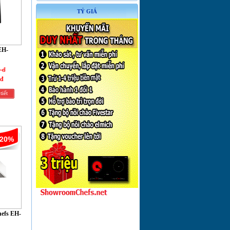
TỶ GIÁ
EH-
 đ
 đ
tiết
-20%
hefs EH-