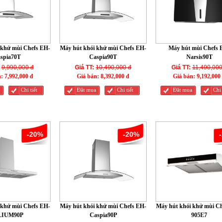
 khử mùi Chefs EH-
Máy hút khói khử mùi Chefs EH-
Máy hút mùi Chefs 
spia70T
Caspia90T
Narsis90T
9,990,000 đ
Giá TT:
10,490,000 đ
Giá TT:
11,490,000
n:
7,992,000 đ
Giá bán:
8,392,000 đ
Giá bán:
9,192,000
Chi tiết
Đăt mua
Chi tiết
Đăt mua
Chi 
-20%
-20%
 khử mùi Chefs EH-
Máy hút khói khử mùi Chefs EH-
Máy hút khói khử mùi C
LIUM90P
Caspia90P
905E7