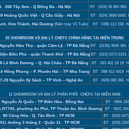
268 Tây Sơn - Q Đống Đa - Hà Nội
 6
:
ĐT :
(024) 36 865 865
.
59 Hoàng Quốc Việt - Q Cầu Giấy - Hà Nội
ĐT :
(024) 3688 6565
. 
Anh, Kim Thành, Hải Dương
(Điện máy Vũ Tuấn)
ĐT :
0386 113 158‬
. H
.
05 SHOWROOM VÀ ĐẠI LÝ CHEFS CHÍNH HÃNG TẠI MIỀN TRUNG
Nguyễn Hữu Thọ - quận Cẩm Lệ - TP Đà Nẵng
ĐT :
(0236) 3565 365
H
Điện Biên Phủ - quận Thanh Khê - TP Đà Nẵng
ĐT :
(023) 6373 5333
H
8 Lê Đình Dương – Q. Hải Châu - TP Đà Nẵng
ĐT :
093 402 18 18
Ho
Lê Hồng Phong – P. Phước Hải – TP Nha Trang
ĐT :
098 412 4419
Ho
7-29 Nguyễn Sỹ Sách – TP Vinh – Nghệ An
ĐT :
0936 080 365
Ho
.
11 SHOWROOM VÀ ĐẠI LÝ PHÂN PHỐI CHEFS TẠI MIỀN NAM
 Nguyễn Ái Quốc - TP Biên Hòa - Đồng Nai
ĐT :
0966 293
 DT743, phường An Phú, TP Thuận An, Bình Dương
ĐT :
0932.356
90 Cộng Hòa - Q. Tân Bình - TP HCM
3:
ĐT :
(028) 667
411 đường 3 tháng 2 - Quận 11 - TP HCM
ĐT :
(028) 226