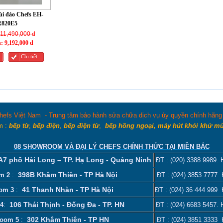
i đảo Chefs EH-
R820E5
11,490,000 đ
n:
9,192,000 đ
Chi tiết
hefs Việt Nam - Trung tâm bảo hành sửa chữa dịch vụ ủy quyền chính hãng C
m :
bếp từ
,
bếp điện
,
bếp điện từ
,
bếp hồng ngoại, máy hút khói khử m
08 SHOWROOM VÀ ĐẠI LÝ CHEFS CHÍNH THỨC TẠI MIỀN BẮC
 A7 phố Hải Long – TP. Hạ Long - Quảng Ninh
ĐT :
(020) 3388 9989
. 
398B Khâm Thiên - TP Hà Nội
m 2
:
ĐT :
(024) 3853 7777
H
41 Thanh Nhàn - TP Hà Nội
om 3
:
ĐT :
(024) 36 444 999
H
106 Thái Thịnh - Đống Đa - TP. HN
4
:
ĐT :
(024) 6683 5457
. 
302 Khâm Thiên - TP HN
oom 5
:
ĐT :
(024) 3851 3333
H