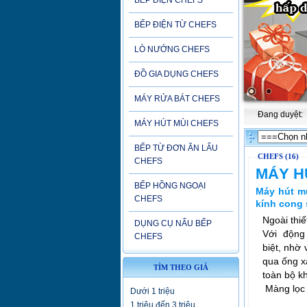
BẾP ĐIỆN CHEFS
BẾP ĐIỆN TỪ CHEFS
LÒ NƯỚNG CHEFS
ĐỒ GIA DỤNG CHEFS
MÁY RỬA BÁT CHEFS
Đang duyệt:
MÁY HÚT MÙI CHEFS
BẾP TỪ ĐƠN ĂN LẨU
CHEFS (16)
CHEFS
MÁY HÚ
BẾP HỒNG NGOẠI
Máy hút mù
CHEFS
kính cong 
Ngoài thiế
DỤNG CỤ NẤU BẾP
Với động 
CHEFS
biệt, nhờ 
qua ống x
TÌM THEO GIÁ
toàn bộ k
Màng lọc n
Dưới 1 triệu
1 triệu đến 3 triệu