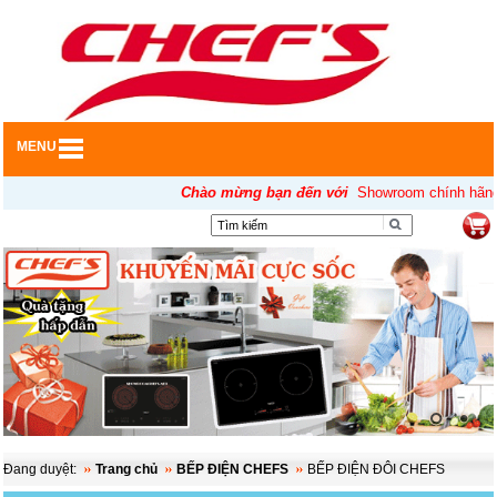
MENU
Chào mừng bạn đến với
Showroom chính hãng củ
▼
Đang duyệt:
Trang chủ
BẾP ĐIỆN CHEFS
BẾP ĐIỆN ĐÔI CHEFS
▼