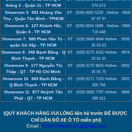
tháng 2 - Quận 11 - TP HCM
674 673
591 Hoàng Văn
Showroom 5:
ĐT :
(028) 6682 5220
. Hotline :
0928
Thụ - Quận Tân Bình - TPHCM
97 97 97
127 Khánh Hội,
Showroom 6:
ĐT :
(028) 6654 1999
. Hotline :
0986
Quận 4 - TP. HCM
718 448
580 Phan Văn Trị -
Showroom 7:
ĐT :
(028) 6684 9494
Hotline :
0936
quận Gò Vấp - TP. HCM
35 63 63
348 Bạch Đằng - Q
Showroom 8:
ĐT :
(028) 6275 4162
Hotline :
0974
Bình Thạnh - TP HCM
32 91 91
177 Nguyễn Thị
Showroom 9:
ĐT :
(028) 6275 9625
Hotline :
0932
Thập - Q7 - TP Hồ Chí Minh
35 65 75
369 Bạch Đằng -
Showroom 10:
ĐT :
(028) 6271 7333
Hotline :
0932
Q Bình Thạnh - TP HCM
356 756
877 Huỳnh Tấn
Showroom 11:
ĐT :
(028) 6650 7787
Hotline :
0906
Phát - Q7 - TP HCM
396 012
(QUÝ KHÁCH HÀNG VUI LÒNG liên hệ trước ĐỂ ĐƯỢC
CHỈ DẪN ĐỖ XE Ô TÔ miễn phí)
Email :
ChefsVietnam.shr@gmail.com