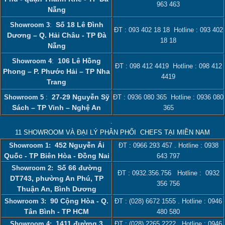
963 463
Nẵng
Số 18 Lê Đình
Showroom 3
:
ĐT :
093 402 18 18
Hotline :
093 402
Dương – Q. Hải Châu - TP Đà
18 18
Nẵng
106 Lê Hồng
Showroom 4
:
ĐT :
098 412 4419
Hotline :
098 412
Phong – P. Phước Hải – TP Nha
4419
Trang
27-29 Nguyễn Sỹ
Showroom 5
:
ĐT :
0936 080 365
Hotline :
0936 080
Sách – TP Vinh – Nghệ An
365
.
11 SHOWROOM VÀ ĐẠI LÝ PHÂN PHỐI CHEFS TẠI MIỀN NAM
452 Nguyễn Ái
Showroom 1:
ĐT :
0966 293 457
. Hotline :
0938
Quốc - TP Biên Hòa - Đồng Nai
643 797
Số 66 đường
Showroom 2:
ĐT :
0932.356.756
Hotline :
0932
DT743, phường An Phú, TP
356 756
Thuận An, Bình Dương
90 Cộng Hòa - Q.
Showroom 3:
ĐT :
(028) 6672 1555
. Hotline :
0946
Tân Bình - TP HCM
480 580
1411 đường 3
Showroom 4:
ĐT :
(028) 2265 2222
. Hotline :
0946