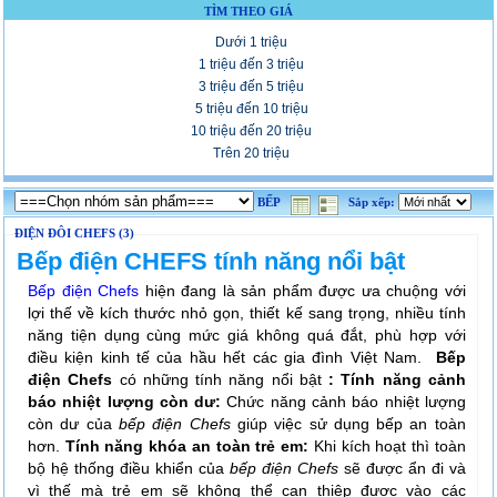
TÌM THEO GIÁ
Dưới 1 triệu
1 triệu đến 3 triệu
3 triệu đến 5 triệu
5 triệu đến 10 triệu
10 triệu đến 20 triệu
Trên 20 triệu
BẾP
Sắp xếp:
ĐIỆN ĐÔI CHEFS (3)
Bếp điện CHEFS tính năng nổi bật
Bếp điện Chefs
hiện đang là sản phẩm được ưa chuộng với
lợi thế về kích thước nhỏ gọn, thiết kế sang trọng, nhiều tính
năng tiện dụng cùng mức giá không quá đắt, phù hợp với
điều kiện kinh tế của hầu hết các gia đình Việt Nam.
Bếp
điện Chefs
có những tính năng nổi bật
:
Tính năng cảnh
báo nhiệt lượng còn dư:
Chức năng cảnh báo nhiệt lượng
còn dư của
bếp điện Chefs
giúp việc sử dụng bếp an toàn
hơn.
Tính năng khóa an toàn trẻ em:
Khi kích hoạt thì toàn
bộ hệ thống điều khiển của
bếp điện Chefs
sẽ được ẩn đi và
vì thế mà trẻ em sẽ không thể can thiệp được vào các