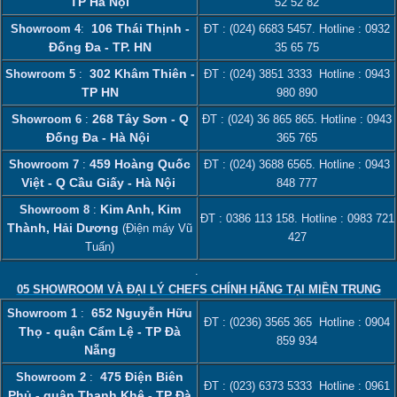
TP Hà Nội
52 52 82
106 Thái Thịnh -
Showroom 4
:
ĐT :
(024) 6683 5457
. Hotline :
0932
Đống Đa - TP. HN
35 65 75
302 Khâm Thiên -
Showroom 5
:
ĐT :
(024) 3851 3333
Hotline :
0943
TP HN
980 890
268 Tây Sơn - Q
Showroom 6
:
ĐT :
(024) 36 865 865
. Hotline :
0943
Đống Đa - Hà Nội
365 765
459 Hoàng Quốc
Showroom 7
:
ĐT :
(024) 3688 6565
. Hotline :
0943
Việt - Q Cầu Giấy - Hà Nội
848 777
Kim Anh, Kim
Showroom 8
:
ĐT :
0386 113 158‬
. Hotline :
0983 721
Thành, Hải Dương
(Điện máy Vũ
427
Tuấn)
.
05 SHOWROOM VÀ ĐẠI LÝ CHEFS CHÍNH HÃNG TẠI MIỀN TRUNG
652 Nguyễn Hữu
Showroom 1
:
ĐT :
(0236) 3565 365
Hotline :
0904
Thọ - quận Cẩm Lệ - TP Đà
859 934
Nẵng
475 Điện Biên
Showroom 2
:
ĐT :
(023) 6373 5333
Hotline :
0961
Phủ - quận Thanh Khê - TP Đà