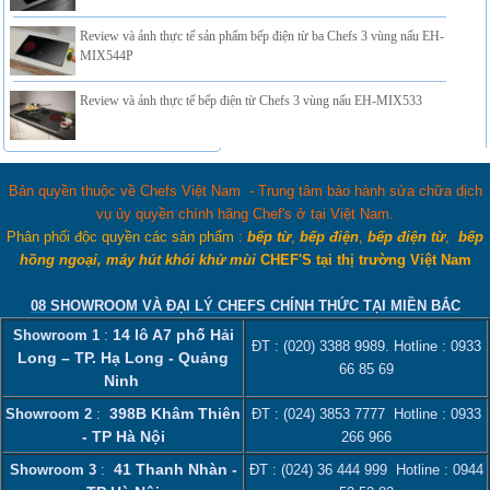
Review và ảnh thực tế sản phẩm bếp điện từ ba Chefs 3 vùng nấu EH-
MIX544P
Review và ảnh thực tế bếp điện từ Chefs 3 vùng nấu EH-MIX533
Bản quyền thuộc về Chefs Việt Nam - Trung tâm bảo hành sửa chữa dịch
vụ ủy quyền chính hãng Chef's ở tại Việt Nam.
Phân phối độc quyền các sản phẩm :
bếp từ
,
bếp điện
,
bếp điện từ
,
bếp
hồng ngoại, máy hút khói khử mùi
CHEF'S tại thị trường Việt Nam
08 SHOWROOM VÀ ĐẠI LÝ CHEFS CHÍNH THỨC TẠI MIỀN BẮC
14 lô A7 phố Hải
Showroom 1
:
ĐT :
(020) 3388 9989
. Hotline :
0933
Long – TP. Hạ Long - Quảng
66 85 69
Ninh
398B Khâm Thiên
Showroom 2
:
ĐT :
(024) 3853 7777
Hotline :
0933
- TP Hà Nội
266 966
41 Thanh Nhàn -
Showroom 3
:
ĐT :
(024) 36 444 999
Hotline :
0944