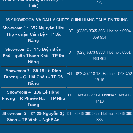
427
Tuấn)
.
05 SHOWROOM VÀ ĐẠI LÝ CHEFS CHÍNH HÃNG TẠI MIỀN TRUNG
652 Nguyễn Hữu
Showroom 1
:
ĐT :
(0236) 3565 365
Hotline :
0904
Thọ - quận Cẩm Lệ - TP Đà
859 934
Nẵng
475 Điện Biên
Showroom 2
:
ĐT :
(023) 6373 5333
Hotline :
0961
Phủ - quận Thanh Khê - TP Đà
963 463
Nẵng
Số 18 Lê Đình
Showroom 3
:
ĐT :
093 402 18 18
Hotline :
093 402
Dương – Q. Hải Châu - TP Đà
18 18
Nẵng
106 Lê Hồng
Showroom 4
:
ĐT :
098 412 4419
Hotline :
098 412
Phong – P. Phước Hải – TP Nha
4419
Trang
27-29 Nguyễn Sỹ
Showroom 5
:
ĐT :
0936 080 365
Hotline :
0936 080
Sách – TP Vinh – Nghệ An
365
.