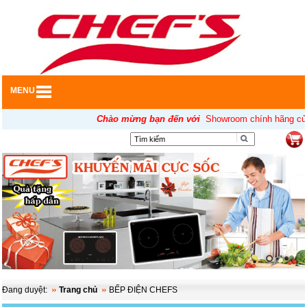
MENU
Chào mừng bạn đến với
Showroom chính hãng của Ch
▼
Đang duyệt:
Trang chủ
BẾP ĐIỆN CHEFS
▼