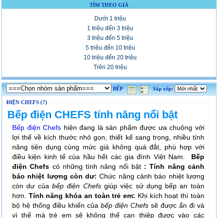
TÌM THEO GIÁ
Dưới 1 triệu
1 triệu đến 3 triệu
3 triệu đến 5 triệu
5 triệu đến 10 triệu
10 triệu đến 20 triệu
Trên 20 triệu
BẾP
Sắp xếp:
ĐIỆN CHEFS (7)
Bếp điện CHEFS tính năng nổi bật
Bếp điện Chefs
hiện đang là sản phẩm được ưa chuộng với
lợi thế về kích thước nhỏ gọn, thiết kế sang trọng, nhiều tính
năng tiện dụng cùng mức giá không quá đắt, phù hợp với
điều kiện kinh tế của hầu hết các gia đình Việt Nam.
Bếp
điện Chefs
có những tính năng nổi bật
:
Tính năng cảnh
báo nhiệt lượng còn dư:
Chức năng cảnh báo nhiệt lượng
còn dư của
bếp điện Chefs
giúp việc sử dụng bếp an toàn
hơn.
Tính năng khóa an toàn trẻ em:
Khi kích hoạt thì toàn
bộ hệ thống điều khiển của
bếp điện Chefs
sẽ được ẩn đi và
vì thế mà trẻ em sẽ không thể can thiệp được vào các