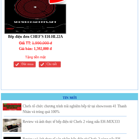
Bếp điện đơn CHEF'S EH-HL22A
Giá TT:
1,990,000 đ
Giá bán:
1,592,000 đ
Tặng tiền mặt
Đăt mua
Chi tiết
TIN MỚI
Chefs tổ chức chương trình trải nghiệm bếp từ tại showroom 41 Thanh
Nhàn và trúng quà 100%
Review và ảnh thực tế bếp điện từ Chefs 2 vùng nấu EH-MIX333