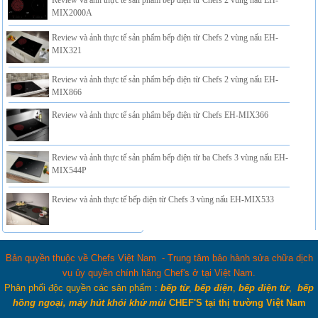
Review và ảnh thực tế sản phẩm bếp điện từ Chefs 2 vùng nấu EH-
MIX2000A
Review và ảnh thực tế sản phẩm bếp điện từ Chefs 2 vùng nấu EH-
MIX321
Review và ảnh thực tế sản phẩm bếp điện từ Chefs 2 vùng nấu EH-
MIX866
Review và ảnh thực tế sản phẩm bếp điện từ Chefs EH-MIX366
Review và ảnh thực tế sản phẩm bếp điện từ ba Chefs 3 vùng nấu EH-
MIX544P
Review và ảnh thực tế bếp điện từ Chefs 3 vùng nấu EH-MIX533
Bản quyền thuộc về Chefs Việt Nam - Trung tâm bảo hành sửa chữa dịch
vụ ủy quyền chính hãng Chef's ở tại Việt Nam.
Phân phối độc quyền các sản phẩm :
bếp từ
,
bếp điện
,
bếp điện từ
,
bếp
hồng ngoại, máy hút khói khử mùi
CHEF'S tại thị trường Việt Nam