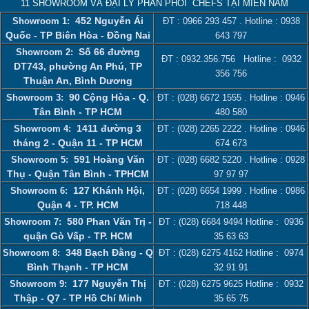
11 SHOWROOM VÀ ĐẠI LÝ PHÂN PHỐI CHEFS TẠI MIỀN NAM
452 Nguyễn Ái
Showroom 1:
ĐT :
0966 293 457
. Hotline :
0938
Quốc - TP Biên Hòa - Đồng Nai
643 797
Số 66 đường
Showroom 2:
ĐT :
0932.356.756
Hotline :
0932
DT743, phường An Phú, TP
356 756
Thuận An, Bình Dương
90 Cộng Hòa - Q.
Showroom 3:
ĐT :
(028) 6672 1555
. Hotline :
0946
Tân Bình - TP HCM
480 580
1411 đường 3
Showroom 4:
ĐT :
(028) 2265 2222
. Hotline :
0946
tháng 2 - Quận 11 - TP HCM
674 673
591 Hoàng Văn
Showroom 5:
ĐT :
(028) 6682 5220
. Hotline :
0928
Thụ - Quận Tân Bình - TPHCM
97 97 97
127 Khánh Hội,
Showroom 6:
ĐT :
(028) 6654 1999
. Hotline :
0986
Quận 4 - TP. HCM
718 448
580 Phan Văn Trị -
Showroom 7:
ĐT :
(028) 6684 9494
Hotline :
0936
quận Gò Vấp - TP. HCM
35 63 63
348 Bạch Đằng - Q
Showroom 8:
ĐT :
(028) 6275 4162
Hotline :
0974
Bình Thạnh - TP HCM
32 91 91
177 Nguyễn Thị
Showroom 9:
ĐT :
(028) 6275 9625
Hotline :
0932
Thập - Q7 - TP Hồ Chí Minh
35 65 75