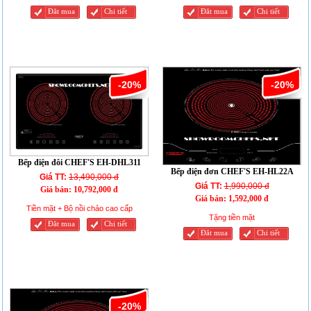
Đăt mua
Chi tiết
Đăt mua
Chi tiết
-20%
-20%
Bếp điện đôi CHEF'S EH-DHL311
Bếp điện đơn CHEF'S EH-HL22A
Giá TT:
13,490,000 đ
Giá TT:
1,990,000 đ
Giá bán:
10,792,000 đ
Giá bán:
1,592,000 đ
Tiền mặt + Bộ nồi chảo cao cấp
Tặng tiền mặt
Đăt mua
Chi tiết
Đăt mua
Chi tiết
-20%