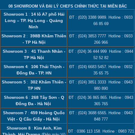
08 SHOWROOM VÀ ĐẠI LÝ CHEFS CHÍNH THỨC TẠI MIỀN BẮC
14 lô A7 phố Hải
Showroom 1
:
ĐT :
(020) 3388 9989
. Hotline :
0933
Long – TP. Hạ Long - Quảng
66 85 69
Ninh
398B Khâm Thiên
Showroom 2
:
ĐT :
(024) 3853 7777
Hotline :
0933
- TP Hà Nội
266 966
41 Thanh Nhàn -
Showroom 3
:
ĐT :
(024) 36 444 999
Hotline :
0944
TP Hà Nội
52 52 82
106 Thái Thịnh -
Showroom 4
:
ĐT :
(024) 6683 5457
. Hotline :
0932
Đống Đa - TP. HN
35 65 75
302 Khâm Thiên -
Showroom 5
:
ĐT :
(024) 3851 3333
Hotline :
0943
TP HN
980 890
268 Tây Sơn - Q
Showroom 6
:
ĐT :
(024) 36 865 865
. Hotline :
0943
Đống Đa - Hà Nội
365 765
459 Hoàng Quốc
Showroom 7
:
ĐT :
(024) 3688 6565
. Hotline :
0943
Việt - Q Cầu Giấy - Hà Nội
848 777
Kim Anh, Kim
Showroom 8
:
ĐT :
0386 113 158‬
. Hotline :
0983 721
Thành, Hải Dương
(Điện máy Vũ