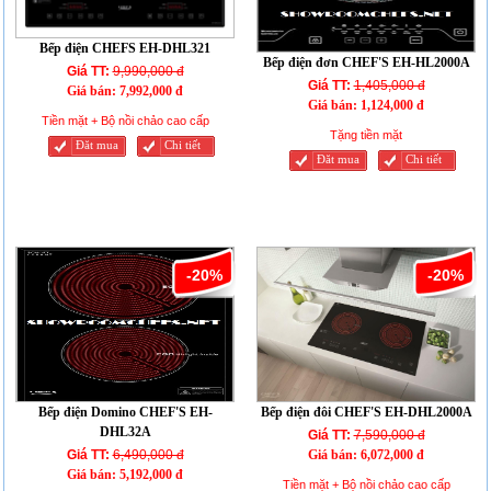
Bếp điện CHEFS EH-DHL321
Bếp điện đơn CHEF'S EH-HL2000A
Giá TT:
9,990,000 đ
Giá TT:
1,405,000 đ
Giá bán:
7,992,000 đ
Giá bán:
1,124,000 đ
Tiền mặt + Bộ nồi chảo cao cấp
Tặng tiền mặt
Đăt mua
Chi tiết
Đăt mua
Chi tiết
-20%
-20%
Bếp điện Domino CHEF'S EH-
Bếp điện đôi CHEF'S EH-DHL2000A
DHL32A
Giá TT:
7,590,000 đ
Giá TT:
6,490,000 đ
Giá bán:
6,072,000 đ
Giá bán:
5,192,000 đ
Tiền mặt + Bộ nồi chảo cao cấp