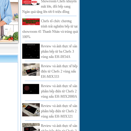
Showroom Chefs khuyến
mãi lớn, đổi bếp sang
Ngàn quà tặng lên tới 6 triệu đồng
Chefs tổ chức chương
trình trải nghiệm bếp từ tại
showroom 41 Thanh Nhàn và trúng quà
100%
Review và ảnh thực tế sản
phẩm bếp từ ba Chefs 3
vùng nấu EH-IH54A
Review và ảnh thực tế bếp
điện từ Chefs 2 vùng nấu
EH-MIX333
Review và ảnh thực tế sản
phẩm bếp điện từ Chefs 2
vùng nấu EH-MIX2000A
Review và ảnh thực tế sản
phẩm bếp điện từ Chefs 2
vùng nấu EH-MIX321
Review và ảnh thực tế sản