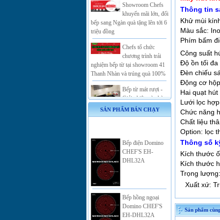
khuyến mãi lớn, đổi
Thông tin 
bếp sang Ngàn quà tặng lên tới 6
Khử mùi kín
triệu đồng
Màu sắc: In
Chefs tổ chức
Phím bấm điề
chương trình trải
Công suất h
nghiệm bếp từ tại showroom 41
Độ ồn tối đa
Thanh Nhàn và trúng quà 100%
Đèn chiếu s
Bếp từ mát rượi -
Động cơ hộp
Giải nhiệt mùa hè
Hai quạt hút
Lưới lọc hợp
Khi mua bếp từ
SẢN PHẨM BÁN CHẠY
Chức năng h
Chefs sử dụng công
Chất liệu th
nghệ Inverter nhận ngay quà
Option: lọc t
Bếp điện Domino
khủng
CHEF'S EH-
Thông số k
Toàn cảnh lễ công bố
DHL32A
Kích thước 
sản phẩm bếp từ ba
Kích thước hú
Chefs EH-DIH555
Trọng lượng
và EH-DIH535
Xuất xứ: T
Bếp hồng ngoại
Khuyến mãi khủng
Domino CHEF'S
với Combo siêu tiết
EH-DHL32A
kiệm mua bếp được
Sản phẩm cùng
hút mùi