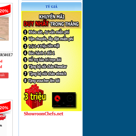
TỶ GIÁ
-20%
-R501E7
 đ
 đ
tiết
-20%