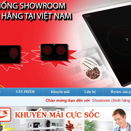
c
SẢN PHẨM
Khuyến mãi
Liên hệ
Review sản 
Chào mừng bạn đến với
Showroom chính hãng của Ch