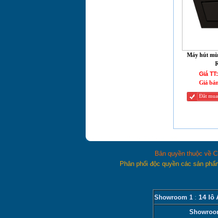
Máy hút mùi
Giá TT:
Giá bá
Đăt mua
Bản quyền thuộc về C
Phân phối độc quyền các sản phẩ
14 lô
Showroom 1
:
Showroo