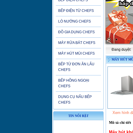
BẾP ĐIỆN CHEFS
BẾP ĐIỆN TỪ CHEFS
LÒ NƯỚNG CHEFS
ĐỒ GIA DỤNG CHEFS
MÁY RỬA BÁT CHEFS
Đang duyệt:
MÁY HÚT MÙI CHEFS
MÁY HÚT MÙ
BẾP TỪ ĐƠN ĂN LẨU
CHEFS
BẾP HỒNG NGOẠI
CHEFS
DỤNG CỤ NẤU BẾP
CHEFS
Xem hình đ
TIN NỔI BẬT
Mô tả chi tiết
Showroom Chefs
Máy hút kh