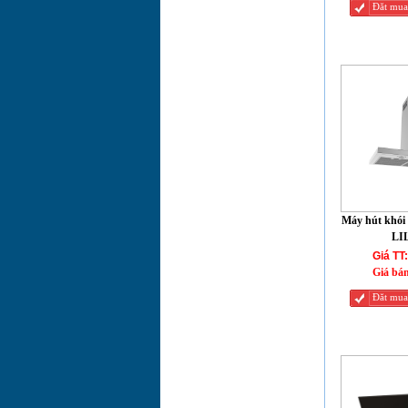
Đăt mua
Bếp điện đơn
CHEF'S EH-HL22A
Bếp hồng ngoại đơn
Chefs EH-HL201
Bếp điện từ CHEFS
Máy hút khói
EH-MIX545
LI
Giá TT:
Bếp từ CHEFS EH-
Giá bá
DIH366
Đăt mua