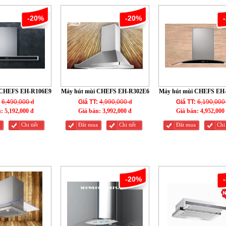
-20%
-20%
 CHEFS EH-R106E9
Máy hút mùi CHEFS EH-R302E6
Máy hút mùi CHEFS EH
6,490,000 đ
Giá TT:
4,990,000 đ
Giá TT:
6,190,000
n:
5,192,000 đ
Giá bán:
3,992,000 đ
Giá bán:
4,952,000
Chi tiết
Đăt mua
Chi tiết
Đăt mua
Chi 
-20%