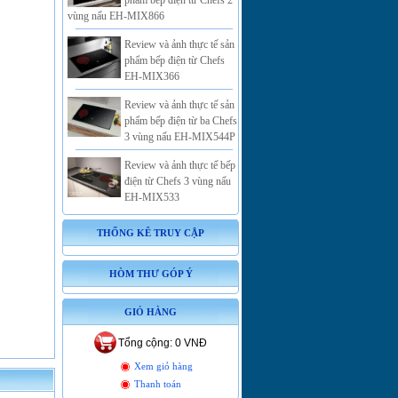
phẩm bếp điện từ Chefs 2
vùng nấu EH-MIX866
Review và ảnh thực tế sản
phẩm bếp điện từ Chefs
EH-MIX366
Review và ảnh thực tế sản
phẩm bếp điện từ ba Chefs
3 vùng nấu EH-MIX544P
Review và ảnh thực tế bếp
điện từ Chefs 3 vùng nấu
EH-MIX533
THỐNG KÊ TRUY CẬP
HÒM THƯ GÓP Ý
GIỎ HÀNG
Tổng cộng: 0 VNĐ
Xem giỏ hàng
Thanh toán