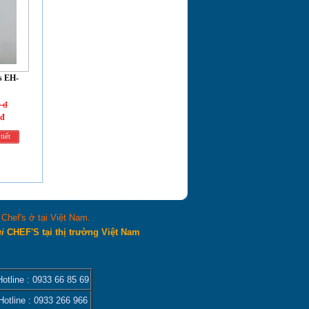
s EH-
 đ
 đ
tiết
hef's ở tại Việt Nam.
ùi
CHEF'S tại thị trường Việt Nam
Hotline :
0933 66 85 69
otline :
0933 266 966