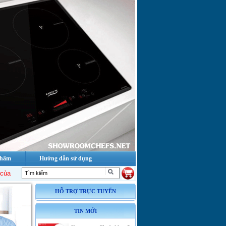
phẩm
Hướng dẫn sử dụng
ef's tại Việt Nam
!
Danh sách đại lý Bếp từ, bếp điện từ, bếp hồng ngoại, m
HỖ TRỢ TRỰC TUYẾN
TIN MỚI