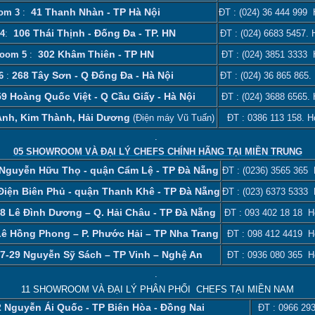
41 Thanh Nhàn - TP Hà Nội
om 3
:
ĐT :
(024) 36 444 999
H
106 Thái Thịnh - Đống Đa - TP. HN
4
:
ĐT :
(024) 6683 5457
. 
302 Khâm Thiên - TP HN
oom 5
:
ĐT :
(024) 3851 3333
H
268 Tây Sơn - Q Đống Đa - Hà Nội
 6
:
ĐT :
(024) 36 865 865
.
59 Hoàng Quốc Việt - Q Cầu Giấy - Hà Nội
ĐT :
(024) 3688 6565
. 
Anh, Kim Thành, Hải Dương
(Điện máy Vũ Tuấn)
ĐT :
0386 113 158‬
. H
.
05 SHOWROOM VÀ ĐẠI LÝ CHEFS CHÍNH HÃNG TẠI MIỀN TRUNG
Nguyễn Hữu Thọ - quận Cẩm Lệ - TP Đà Nẵng
ĐT :
(0236) 3565 365
H
Điện Biên Phủ - quận Thanh Khê - TP Đà Nẵng
ĐT :
(023) 6373 5333
H
8 Lê Đình Dương – Q. Hải Châu - TP Đà Nẵng
ĐT :
093 402 18 18
Ho
Lê Hồng Phong – P. Phước Hải – TP Nha Trang
ĐT :
098 412 4419
Ho
7-29 Nguyễn Sỹ Sách – TP Vinh – Nghệ An
ĐT :
0936 080 365
Ho
.
11 SHOWROOM VÀ ĐẠI LÝ PHÂN PHỐI CHEFS TẠI MIỀN NAM
 Nguyễn Ái Quốc - TP Biên Hòa - Đồng Nai
ĐT :
0966 293