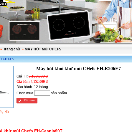
Trang chủ
MÁY HÚT MÙI CHEFS
I CHEFS
Máy hút khói khử mùi CHefs EH-R506E7
Giá TT:
5,190,000 đ
Giá bán:
4,152,000 đ
Bảo hành:
12 tháng
Chọn mua
sản phẩm
Đặt mua
ẩy đủ
ói khử mùi Chefs EH-Caspia90T