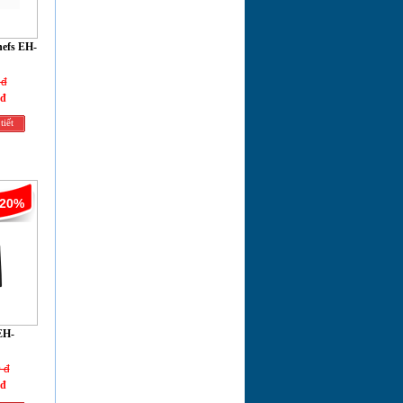
hefs EH-
 đ
 đ
tiết
-20%
EH-
 đ
 đ