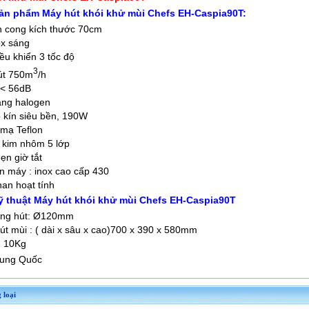
sản phẩm Máy hút khói khử mùi Chefs EH-Caspia90T:
h cong kích thước 70cm
ox sáng
u khiển 3 tốc độ
3
út 750m
/h
 < 56dB
áng halogen
 kín siêu bền, 190W
 mạ Teflon
 kim nhôm 5 lớp
ẹn giờ tắt
ân máy : inox cao cấp 430
han hoạt tính
ỹ thuật Máy hút khói khử mùi Chefs EH-Caspia90T
ống hút:
Ø120mm
t mùi : ( dài x sâu x cao)
700 x 390 x 580mm
:
10Kg
rung Quốc
 loại