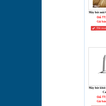
BẾP TỪ BA
Máy hút mùi
CHEFS EH-IH544
Giá TT:
Giá bá
Bếp từ đôi CHEF'S
EH-DIH311
Đăt mua
Bếp điện đôi
CHEF'S EH-
DHL2000A
Bếp điện từ CHEF'S
EH-MIX311
Bếp điện từ CHEF'S
EH-MIX2000A
Máy hút mùi
CHEFS EH-R403E7
Máy hút khói
Bếp điện từ CHEF'S
Ca
EH-MIX544
Giá TT:
Giá bá
Bếp điện đơn
CHEF'S EH-HL22A