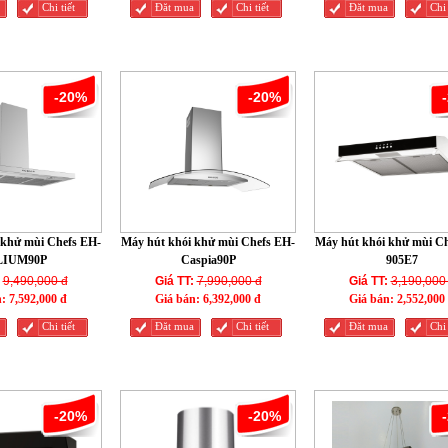
Chi tiết
Đăt mua
Chi tiết
Đăt mua
Chi 
-20%
-20%
 khử mùi Chefs EH-
Máy hút khói khử mùi Chefs EH-
Máy hút khói khử mùi C
LIUM90P
Caspia90P
905E7
9,490,000 đ
Giá TT:
7,990,000 đ
Giá TT:
3,190,000
n:
7,592,000 đ
Giá bán:
6,392,000 đ
Giá bán:
2,552,000
Chi tiết
Đăt mua
Chi tiết
Đăt mua
Chi 
-20%
-20%