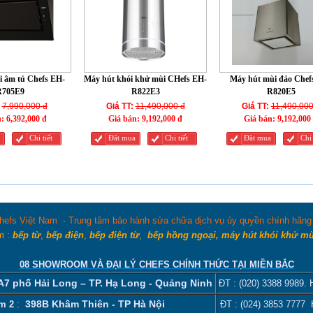
 âm tủ Chefs EH-
Máy hút khói khử mùi CHefs EH-
Máy hút mùi đảo Chef
R705E9
R822E3
R820E5
7,990,000 đ
Giá TT:
11,490,000 đ
Giá TT:
11,490,000
n:
6,392,000 đ
Giá bán:
9,192,000 đ
Giá bán:
9,192,000
Chi tiết
Đăt mua
Chi tiết
Đăt mua
Chi 
hefs Việt Nam - Trung tâm bảo hành sửa chữa dịch vụ ủy quyền chính hãng C
m :
bếp từ
,
bếp điện
,
bếp điện từ
,
bếp hồng ngoại, máy hút khói khử m
08 SHOWROOM VÀ ĐẠI LÝ CHEFS CHÍNH THỨC TẠI MIỀN BẮC
 A7 phố Hải Long – TP. Hạ Long - Quảng Ninh
ĐT :
(020) 3388 9989
. 
398B Khâm Thiên - TP Hà Nội
m 2
:
ĐT :
(024) 3853 7777
H