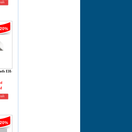
tiết
-20%
hefs EH-
 đ
 đ
tiết
-20%