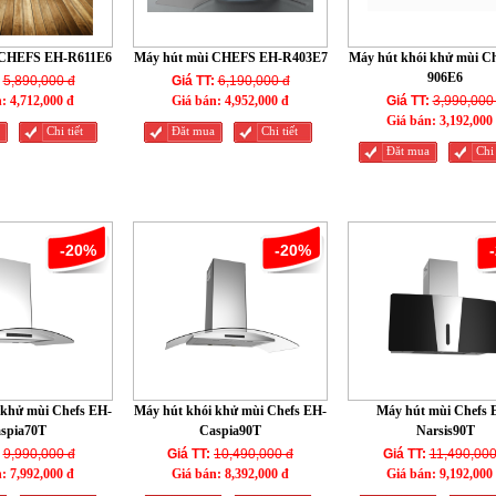
 CHEFS EH-R611E6
Máy hút mùi CHEFS EH-R403E7
Máy hút khói khử mùi C
906E6
5,890,000 đ
Giá TT:
6,190,000 đ
n:
4,712,000 đ
Giá bán:
4,952,000 đ
Giá TT:
3,990,000
Giá bán:
3,192,000
Chi tiết
Đăt mua
Chi tiết
Đăt mua
Chi 
-20%
-20%
 khử mùi Chefs EH-
Máy hút khói khử mùi Chefs EH-
Máy hút mùi Chefs 
spia70T
Caspia90T
Narsis90T
9,990,000 đ
Giá TT:
10,490,000 đ
Giá TT:
11,490,000
n:
7,992,000 đ
Giá bán:
8,392,000 đ
Giá bán:
9,192,000