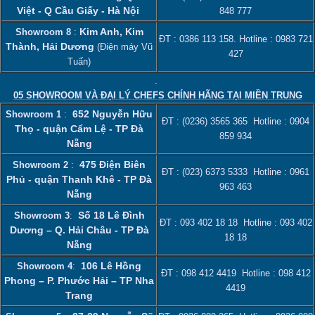
Việt - Q Cầu Giấy - Hà Nội
848 777
Kim Anh, Kim
Showroom 8
:
ĐT :
0386 113 158‬
. Hotline :
0983 721
Thành, Hải Dương
(Điện máy Vũ
427
Tuấn)
.
05 SHOWROOM VÀ ĐẠI LÝ CHEFS CHÍNH HÃNG TẠI MIỀN TRUNG
652 Nguyễn Hữu
Showroom 1
:
ĐT :
(0236) 3565 365
Hotline :
0904
Thọ - quận Cẩm Lệ - TP Đà
859 934
Nẵng
475 Điện Biên
Showroom 2
:
ĐT :
(023) 6373 5333
Hotline :
0961
Phủ - quận Thanh Khê - TP Đà
963 463
Nẵng
Số 18 Lê Đình
Showroom 3
:
ĐT :
093 402 18 18
Hotline :
093 402
Dương – Q. Hải Châu - TP Đà
18 18
Nẵng
106 Lê Hồng
Showroom 4
:
ĐT :
098 412 4419
Hotline :
098 412
Phong – P. Phước Hải – TP Nha
4419
Trang