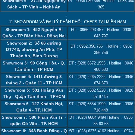
27-29 Nguyễn Sỹ
Showroom 5
:
ĐT :
0936 080 365
Hotline :
0936 080
Sách – TP Vinh – Nghệ An
365
.
11 SHOWROOM VÀ ĐẠI LÝ PHÂN PHỐI CHEFS TẠI MIỀN NAM
452 Nguyễn Ái
Showroom 1:
ĐT :
0966 293 457
. Hotline :
0938
Quốc - TP Biên Hòa - Đồng Nai
643 797
Số 66 đường
Showroom 2:
ĐT :
0932.356.756
Hotline :
0932
DT743, phường An Phú, TP
356 756
Thuận An, Bình Dương
90 Cộng Hòa - Q.
Showroom 3:
ĐT :
(028) 6672 1555
. Hotline :
0946
Tân Bình - TP HCM
480 580
1411 đường 3
Showroom 4:
ĐT :
(028) 2265 2222
. Hotline :
0946
tháng 2 - Quận 11 - TP HCM
674 673
591 Hoàng Văn
Showroom 5:
ĐT :
(028) 6682 5220
. Hotline :
0928
Thụ - Quận Tân Bình - TPHCM
97 97 97
127 Khánh Hội,
Showroom 6:
ĐT :
(028) 6654 1999
. Hotline :
0986
Quận 4 - TP. HCM
718 448
580 Phan Văn Trị -
Showroom 7:
ĐT :
(028) 6684 9494
Hotline :
0936
quận Gò Vấp - TP. HCM
35 63 63
348 Bạch Đằng - Q
Showroom 8:
ĐT :
(028) 6275 4162
Hotline :
0974