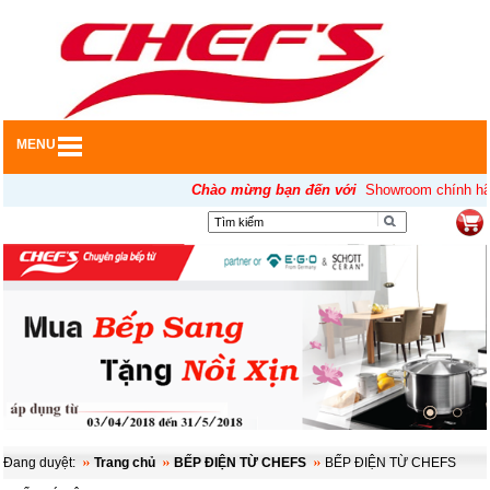
MENU
Chào mừng bạn đến với
Showroom chính hãng
▼
Đang duyệt:
Trang chủ
BẾP ĐIỆN TỪ CHEFS
BẾP ĐIỆN TỪ CHEFS
▼