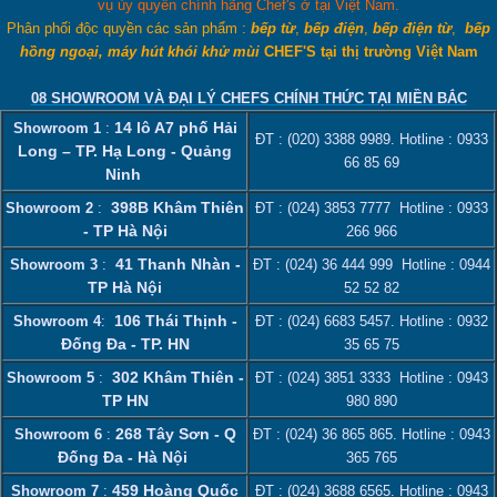
vụ ủy quyền chính hãng Chef's ở tại Việt Nam.
Phân phối độc quyền các sản phẩm :
bếp từ
,
bếp điện
,
bếp điện từ
,
bếp
hồng ngoại, máy hút khói khử mùi
CHEF'S tại thị trường Việt Nam
08 SHOWROOM VÀ ĐẠI LÝ CHEFS CHÍNH THỨC TẠI MIỀN BẮC
14 lô A7 phố Hải
Showroom 1
:
ĐT :
(020) 3388 9989
. Hotline :
0933
Long – TP. Hạ Long - Quảng
66 85 69
Ninh
398B Khâm Thiên
Showroom 2
:
ĐT :
(024) 3853 7777
Hotline :
0933
- TP Hà Nội
266 966
41 Thanh Nhàn -
Showroom 3
:
ĐT :
(024) 36 444 999
Hotline :
0944
TP Hà Nội
52 52 82
106 Thái Thịnh -
Showroom 4
:
ĐT :
(024) 6683 5457
. Hotline :
0932
Đống Đa - TP. HN
35 65 75
302 Khâm Thiên -
Showroom 5
:
ĐT :
(024) 3851 3333
Hotline :
0943
TP HN
980 890
268 Tây Sơn - Q
Showroom 6
:
ĐT :
(024) 36 865 865
. Hotline :
0943
Đống Đa - Hà Nội
365 765
459 Hoàng Quốc
Showroom 7
:
ĐT :
(024) 3688 6565
. Hotline :
0943