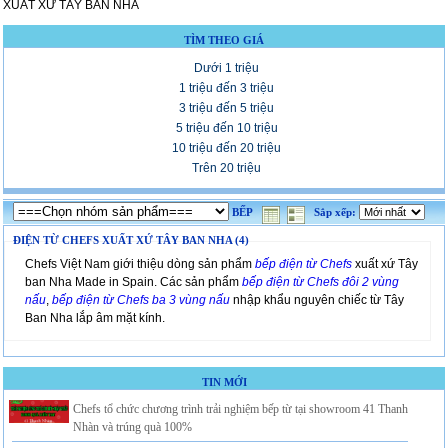
XUẤT XỨ TÂY BAN NHA
TÌM THEO GIÁ
Dưới 1 triệu
1 triệu đến 3 triệu
3 triệu đến 5 triệu
5 triệu đến 10 triệu
10 triệu đến 20 triệu
Trên 20 triệu
BẾP
Sắp xếp:
ĐIỆN TỪ CHEFS XUẤT XỨ TÂY BAN NHA (4)
Chefs Việt Nam giới thiệu dòng sản phẩm
bếp điện từ Chefs
xuất xứ Tây
ban Nha Made in Spain. Các sản phẩm
bếp điện từ
Chefs đôi 2 vùng
nấu
,
bếp điện từ Chefs ba 3 vùng nấu
nhập khẩu nguyên chiếc từ Tây
Ban Nha lắp âm mặt kính.
TIN MỚI
Chefs tổ chức chương trình trải nghiệm bếp từ tại showroom 41 Thanh
Nhàn và trúng quà 100%