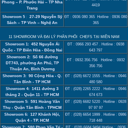
Phong – P. Phước Hải – TP Nha
4419
Trang
27-29 Nguyễn Sỹ
Showroom 5
:
ĐT :
0936 080 365
Hotline :
0936 080
Sách – TP Vinh – Nghệ An
365
.
11 SHOWROOM VÀ ĐẠI LÝ PHÂN PHỐI CHEFS TẠI MIỀN NAM
452 Nguyễn Ái
Showroom 1:
ĐT :
0966 293 457
. Hotline :
0938
Quốc - TP Biên Hòa - Đồng Nai
643 797
Số 66 đường
Showroom 2:
ĐT :
0932.356.756
Hotline :
0932
DT743, phường An Phú, TP
356 756
Thuận An, Bình Dương
90 Cộng Hòa - Q.
Showroom 3:
ĐT :
(028) 6672 1555
. Hotline :
0946
Tân Bình - TP HCM
480 580
1411 đường 3
Showroom 4:
ĐT :
(028) 2265 2222
. Hotline :
0946
tháng 2 - Quận 11 - TP HCM
674 673
591 Hoàng Văn
Showroom 5:
ĐT :
(028) 6682 5220
. Hotline :
0928
Thụ - Quận Tân Bình - TPHCM
97 97 97
127 Khánh Hội,
Showroom 6:
ĐT :
(028) 6654 1999
. Hotline :
0986
Quận 4 - TP. HCM
718 448
580 Phan Văn Trị -
Showroom 7:
ĐT :
(028) 6684 9494
Hotline :
0936