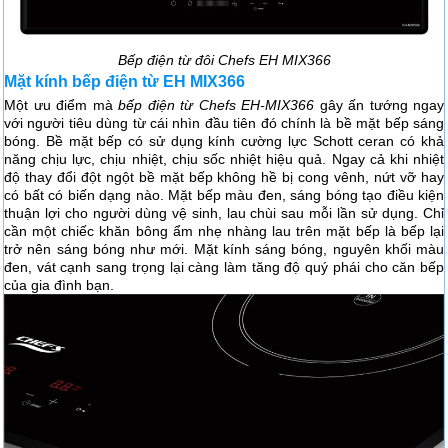
Bếp điện từ đôi Chefs EH MIX366
Mặt kính bếp điện từ EH MIX366
Một ưu điểm mà
bếp điện từ Chefs EH-MIX366
gây ấn tướng ngay
với người tiêu dùng từ cái nhìn đầu tiên đó chính là bề mặt bếp sáng
bóng. Bề mặt bếp có sử dụng kính cường lực Schott ceran có khả
năng chịu lực, chịu nhiệt, chịu sốc nhiệt hiệu quả. Ngay cả khi nhiệt
độ thay đổi đột ngột bề mặt bếp không hề bị cong vênh, nứt vỡ hay
có bất có biến dạng nào. Mặt bếp màu đen, sáng bóng tạo điều kiện
thuận lợi cho người dùng vệ sinh, lau chùi sau mỗi lần sử dụng. Chỉ
cần một chiếc khăn bông ẩm nhẹ nhàng lau trên mặt bếp là bếp lại
trở nên sáng bóng như mới. Mặt kính sáng bóng, nguyên khối màu
đen, vát cạnh sang trọng lại càng làm tăng độ quý phái cho căn bếp
của gia đình bạn.