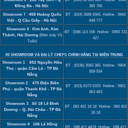
Đống Đa - Hà Nội
365 765
459 Hoàng Quốc
Showroom 7
:
ĐT :
(024) 3688 6565
. Hotline :
0943
Việt - Q Cầu Giấy - Hà Nội
848 777
Kim Anh, Kim
Showroom 8
:
ĐT :
0386 113 158‬
. Hotline :
0983 721
Thành, Hải Dương
(Điện máy Vũ
427
Tuấn)
.
05 SHOWROOM VÀ ĐẠI LÝ CHEFS CHÍNH HÃNG TẠI MIỀN TRUNG
652 Nguyễn Hữu
Showroom 1
:
ĐT :
(0236) 3565 365
Hotline :
0904
Thọ - quận Cẩm Lệ - TP Đà
859 934
Nẵng
475 Điện Biên
Showroom 2
:
ĐT :
(023) 6373 5333
Hotline :
0961
Phủ - quận Thanh Khê - TP Đà
963 463
Nẵng
Số 18 Lê Đình
Showroom 3
:
ĐT :
093 402 18 18
Hotline :
093 402
Dương – Q. Hải Châu - TP Đà
18 18
Nẵng
106 Lê Hồng
Showroom 4
:
ĐT :
098 412 4419
Hotline :
098 412