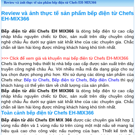
Review và ảnh thực tế sản phẩm bếp điện từ Chefs EH-MIX366
Review và ảnh thực tế sản phẩm bếp điện từ Chefs
EH-MIX366
Bếp điện từ đôi Chefs EH MIX366
là dòng bếp điện từ cao cấp
nhập khẩu nguyên chiếc từ Đức, sản xuất trên dây chuyền công
nghệ châu Âu dưới sự giám sát khắt khe của các chuyên gia. Chắc
chắn sẽ làm hài lòng được những khách hàng khó tính nhất.
>>> Click để xem giá và khuyến mại bếp điện từ Chefs EH-MIX366
Chefs là thương hiệu thiết bị nhà bếp cao cấp được sản xuất trên dây
truyền công nghệ châu Âu. Với nhiều mẫu mã đa dạng giúp cho sự
lựa chọn được phong phú hơn. Khi sử dụng các dòng sản phẩm của
Chefs như:
Bếp từ Chefs
,
Bếp điện từ Chefs
,
Bếp điện Chefs
thì quý
khách hàng có thể yên tâm về chất lượng của sản phẩm.
Bếp điện từ đôi Chefs EH MIX366
là dòng bếp điện từ cao cấp
nhập khẩu nguyên chiếc từ Đức, sản xuất trên dây chuyền công
nghệ châu Âu dưới sự giám sát khắt khe của các chuyên gia. Chắc
chắn sẽ làm hài lòng được những khách hàng khó tính nhất.
Toàn cảnh bếp điện từ Chefs EH-MIX366
Bếp điện từ đôi Chefs EH MIX 366
được các chuyên gia kết hợp 1
vùng nấu điện và 1 vùng nấu từ trên cùng một mặt nấu sẽ mang lại
hiệu quả cao cho công việc nấu nướng của bạn. Thiết kế tinh tế,