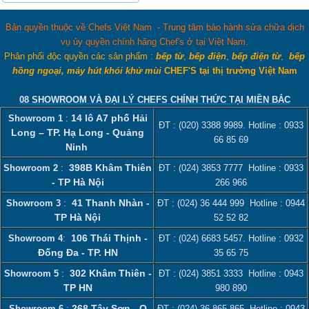
Bản quyền thuộc về Chefs Việt Nam - Trung tâm bảo hành sửa chữa dịch
vụ ủy quyền chính hãng Chef's ở tại Việt Nam.
Phân phối độc quyền các sản phẩm :
bếp từ
,
bếp điện
,
bếp điện từ
,
bếp
hồng ngoại, máy hút khói khử mùi
CHEF'S tại thị trường Việt Nam
08 SHOWROOM VÀ ĐẠI LÝ CHEFS CHÍNH THỨC TẠI MIỀN BẮC
14 lô A7 phố Hải
Showroom 1
:
ĐT :
(020) 3388 9989
. Hotline :
0933
Long – TP. Hạ Long - Quảng
66 85 69
Ninh
398B Khâm Thiên
Showroom 2
:
ĐT :
(024) 3853 7777
Hotline :
0933
- TP Hà Nội
266 966
41 Thanh Nhàn -
Showroom 3
:
ĐT :
(024) 36 444 999
Hotline :
0944
TP Hà Nội
52 52 82
106 Thái Thịnh -
Showroom 4
:
ĐT :
(024) 6683 5457
. Hotline :
0932
Đống Đa - TP. HN
35 65 75
302 Khâm Thiên -
Showroom 5
:
ĐT :
(024) 3851 3333
Hotline :
0943
TP HN
980 890
268 Tây Sơn - Q
Showroom 6
:
ĐT :
(024) 36 865 865
. Hotline :
0943