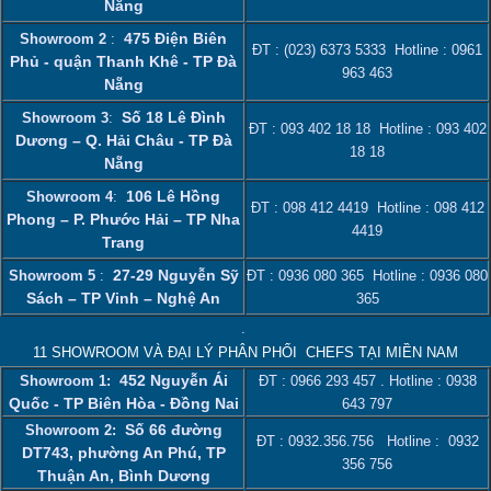
Nẵng
475 Điện Biên
Showroom 2
:
ĐT :
(023) 6373 5333
Hotline :
0961
Phủ - quận Thanh Khê - TP Đà
963 463
Nẵng
Số 18 Lê Đình
Showroom 3
:
ĐT :
093 402 18 18
Hotline :
093 402
Dương – Q. Hải Châu - TP Đà
18 18
Nẵng
106 Lê Hồng
Showroom 4
:
ĐT :
098 412 4419
Hotline :
098 412
Phong – P. Phước Hải – TP Nha
4419
Trang
27-29 Nguyễn Sỹ
Showroom 5
:
ĐT :
0936 080 365
Hotline :
0936 080
Sách – TP Vinh – Nghệ An
365
.
11 SHOWROOM VÀ ĐẠI LÝ PHÂN PHỐI CHEFS TẠI MIỀN NAM
452 Nguyễn Ái
Showroom 1:
ĐT :
0966 293 457
. Hotline :
0938
Quốc - TP Biên Hòa - Đồng Nai
643 797
Số 66 đường
Showroom 2:
ĐT :
0932.356.756
Hotline :
0932
DT743, phường An Phú, TP
356 756
Thuận An, Bình Dương