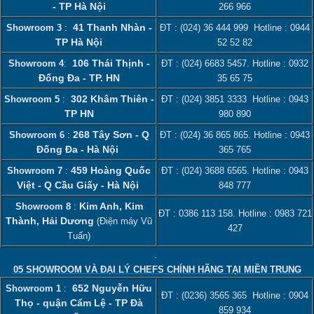
- TP Hà Nội
266 966
41 Thanh Nhàn -
Showroom 3
:
ĐT :
(024) 36 444 999
Hotline :
0944
TP Hà Nội
52 52 82
106 Thái Thịnh -
Showroom 4
:
ĐT :
(024) 6683 5457
. Hotline :
0932
Đống Đa - TP. HN
35 65 75
302 Khâm Thiên -
Showroom 5
:
ĐT :
(024) 3851 3333
Hotline :
0943
TP HN
980 890
268 Tây Sơn - Q
Showroom 6
:
ĐT :
(024) 36 865 865
. Hotline :
0943
Đống Đa - Hà Nội
365 765
459 Hoàng Quốc
Showroom 7
:
ĐT :
(024) 3688 6565
. Hotline :
0943
Việt - Q Cầu Giấy - Hà Nội
848 777
Kim Anh, Kim
Showroom 8
:
ĐT :
0386 113 158‬
. Hotline :
0983 721
Thành, Hải Dương
(Điện máy Vũ
427
Tuấn)
.
05 SHOWROOM VÀ ĐẠI LÝ CHEFS CHÍNH HÃNG TẠI MIỀN TRUNG
652 Nguyễn Hữu
Showroom 1
:
ĐT :
(0236) 3565 365
Hotline :
0904
Thọ - quận Cẩm Lệ - TP Đà
859 934