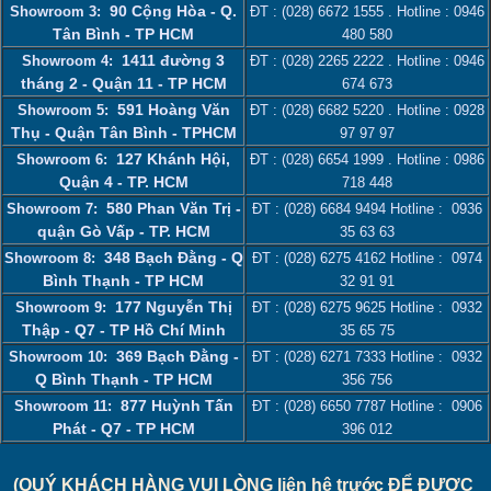
90 Cộng Hòa - Q.
Showroom 3:
ĐT :
(028) 6672 1555
. Hotline :
0946
Tân Bình - TP HCM
480 580
1411 đường 3
Showroom 4:
ĐT :
(028) 2265 2222
. Hotline :
0946
tháng 2 - Quận 11 - TP HCM
674 673
591 Hoàng Văn
Showroom 5:
ĐT :
(028) 6682 5220
. Hotline :
0928
Thụ - Quận Tân Bình - TPHCM
97 97 97
127 Khánh Hội,
Showroom 6:
ĐT :
(028) 6654 1999
. Hotline :
0986
Quận 4 - TP. HCM
718 448
580 Phan Văn Trị -
Showroom 7:
ĐT :
(028) 6684 9494
Hotline :
0936
quận Gò Vấp - TP. HCM
35 63 63
348 Bạch Đằng - Q
Showroom 8:
ĐT :
(028) 6275 4162
Hotline :
0974
Bình Thạnh - TP HCM
32 91 91
177 Nguyễn Thị
Showroom 9:
ĐT :
(028) 6275 9625
Hotline :
0932
Thập - Q7 - TP Hồ Chí Minh
35 65 75
369 Bạch Đằng -
Showroom 10:
ĐT :
(028) 6271 7333
Hotline :
0932
Q Bình Thạnh - TP HCM
356 756
877 Huỳnh Tấn
Showroom 11:
ĐT :
(028) 6650 7787
Hotline :
0906
Phát - Q7 - TP HCM
396 012
(QUÝ KHÁCH HÀNG VUI LÒNG liên hệ trước ĐỂ ĐƯỢC