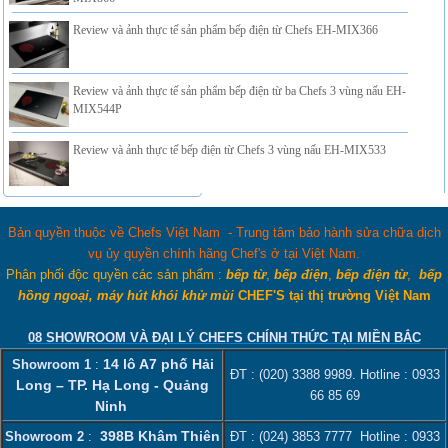
Review và ảnh thực tế sản phẩm bếp điện từ Chefs EH-MIX366
Review và ảnh thực tế sản phẩm bếp điện từ ba Chefs 3 vùng nấu EH-
MIX544P
Review và ảnh thực tế bếp điện từ Chefs 3 vùng nấu EH-MIX533
Bản quyền thuộc về Chefs Việt Nam - Trung tâm bảo hành sửa chữa dịch
vụ ủy quyền chính hãng Chef's ở tại Việt Nam.
Phân phối độc quyền các sản phẩm :
bếp từ
,
bếp điện
,
bếp điện từ
,
bếp
hồng ngoại, máy hút khói khử mùi
CHEF'S tại thị trường Việt Nam
08 SHOWROOM VÀ ĐẠI LÝ CHEFS CHÍNH THỨC TẠI MIỀN BẮC
14 lô A7 phố Hải
Showroom 1
:
ĐT :
(020) 3388 9989
. Hotline :
0933
Long – TP. Hạ Long - Quảng
66 85 69
Ninh
398B Khâm Thiên
Showroom 2
:
ĐT :
(024) 3853 7777
Hotline :
0933