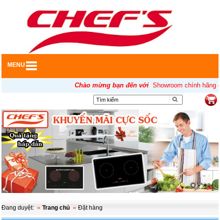
MENU
Chào mừng bạn đến với
Showroom chính hãng của
▼
Đang duyệt:
Trang chủ
Đặt hàng
▼